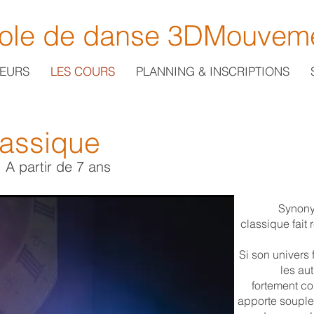
ole de danse 3DMouvem
EURS
LES COURS
PLANNING & INSCRIPTIONS
lassique
A partir de 7 ans
Synony
classique fait 
Si son univers
les aut
fortement co
apporte souples