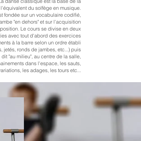
La danse classique est la base de la
 l'équivalent du solfège en musique.
t fondée sur un vocabulaire codifié,
jambe "en dehors" et sur l'acquisition
position. Le cours se divise en deux
ties avec tout d'abord des exercices
ents à la barre selon un ordre établi
, jetés, ronds de jambes, etc...) puis
 dit "au milieu", au centre de la salle,
ainements dans l'espace, les sauts,
variations, les adages, les tours etc...