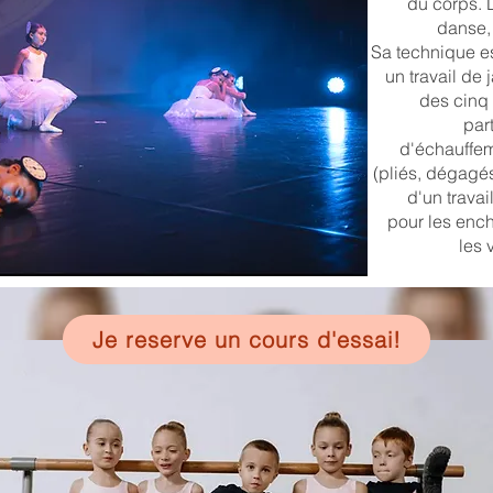
du corps. 
danse,
Sa technique es
un travail de 
des cinq 
par
d'échauffem
(pliés, dégagés
d'un travail
pour les ench
les 
Je reserve un cours d'essai!